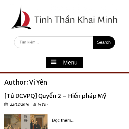
S
k
i
p
t
o
c
S
o
e
n
a
t
r
e
c
Menu
n
h
t
f
o
Author:
Vi Yên
r
:
[Tủ DCVPQ] Quyển 2 – Hiến pháp Mỹ
22/12/2016
Vi Yên
Đọc thêm…