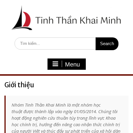
S
k
i
p
t
o
c
S
o
e
n
a
t
r
e
c
Menu
n
h
t
f
o
Giới thiệu
r
:
Nhóm Tinh Thần Khai Minh là một nhóm học
thuật được thành lập vào ngày 01/05/2014. Chúng tôi
hoạt động nghiên cứu thuần túy trong lĩnh vực Khoa
học chính trị, hướng đến nâng cao nhận thức chính trị
của người Việt và thúc đẩy sự phát triển của xã hội dân