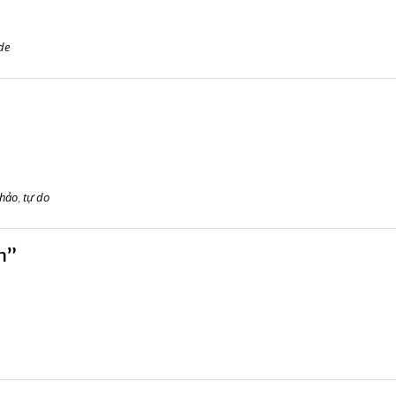
ide
thảo
,
tự do
n”