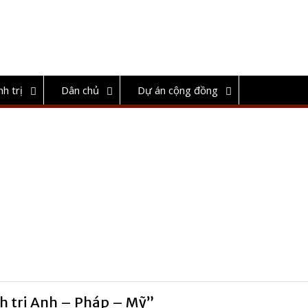
nh trị
Dân chủ
Dự án cộng đồng
nh trị Anh – Pháp – Mỹ”