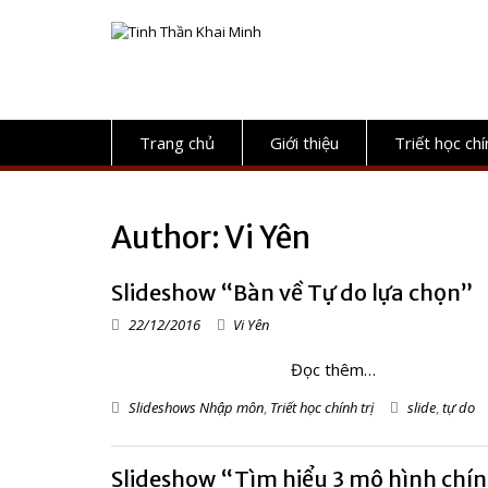
S
k
i
p
t
o
c
Trang chủ
Giới thiệu
Triết học chí
o
n
t
e
Author:
Vi Yên
n
t
Slideshow “Bàn về Tự do lựa chọn”
22/12/2016
Vi Yên
Đọc thêm…
Slideshows Nhập môn
,
Triết học chính trị
slide
,
tự do
Slideshow “Tìm hiểu 3 mô hình chí