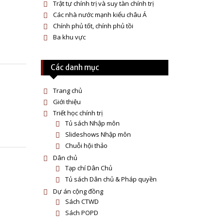
Trật tự chính trị và suy tàn chính trị
Các nhà nước mạnh kiểu châu Á
Chính phủ tốt, chính phủ tồi
Ba khu vực
Các danh mục
Trang chủ
Giới thiệu
Triết học chính trị
Tủ sách Nhập môn
Slideshows Nhập môn
Chuỗi hội thảo
Dân chủ
Tạp chí Dân Chủ
Tủ sách Dân chủ & Pháp quyền
Dự án cộng đồng
Sách CTWD
Sách POPD