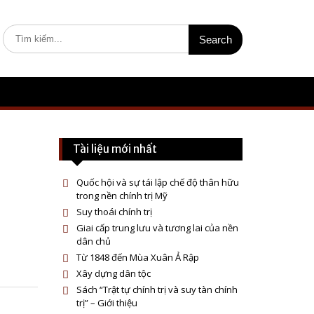
S
e
a
r
c
h
f
o
r
Tài liệu mới nhất
:
Quốc hội và sự tái lập chế độ thân hữu
trong nền chính trị Mỹ
Suy thoái chính trị
Giai cấp trung lưu và tương lai của nền
dân chủ
Từ 1848 đến Mùa Xuân Ả Rập
Xây dựng dân tộc
Sách “Trật tự chính trị và suy tàn chính
trị” – Giới thiệu