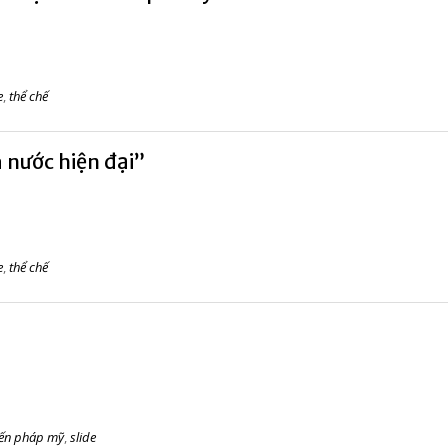
e
,
thể chế
 nước hiện đại”
e
,
thể chế
iến pháp mỹ
,
slide