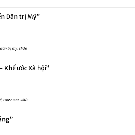
ền Dân trị Mỹ”
dân trị mỹ
,
slide
– Khế ước Xã hội”
i
,
rousseau
,
slide
Sáng”