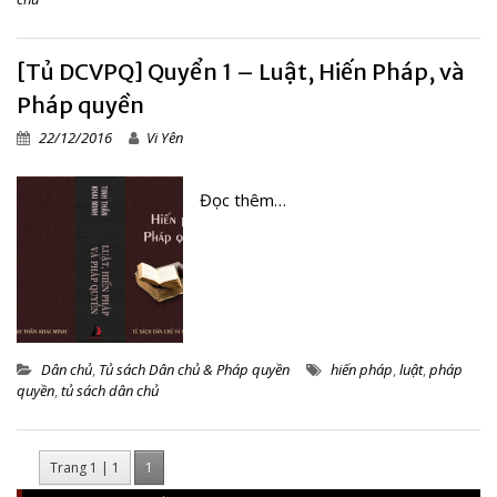
[Tủ DCVPQ] Quyển 1 – Luật, Hiến Pháp, và
Pháp quyền
22/12/2016
Vi Yên
Đọc thêm…
Dân chủ
,
Tủ sách Dân chủ & Pháp quyền
hiến pháp
,
luật
,
pháp
quyền
,
tủ sách dân chủ
Trang 1 | 1
1