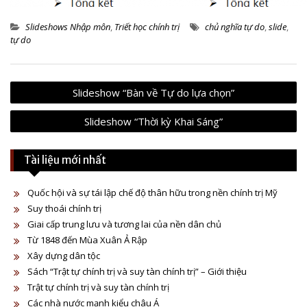
Slideshows Nhập môn
,
Triết học chính trị
chủ nghĩa tự do
,
slide
,
tự do
P
Slideshow “Bàn về Tự do lựa chọn”
o
Slideshow “Thời kỳ Khai Sáng”
s
t
Tài liệu mới nhất
n
a
Quốc hội và sự tái lập chế độ thân hữu trong nền chính trị Mỹ
v
Suy thoái chính trị
Giai cấp trung lưu và tương lai của nền dân chủ
i
Từ 1848 đến Mùa Xuân Ả Rập
g
Xây dựng dân tộc
a
Sách “Trật tự chính trị và suy tàn chính trị” – Giới thiệu
Trật tự chính trị và suy tàn chính trị
t
Các nhà nước mạnh kiểu châu Á