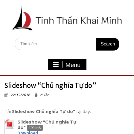
S
k
i
p
t
o
c
S
o
e
n
a
t
r
e
c
Menu
n
h
t
f
o
Slideshow “Chủ nghĩa Tự do”
r
:
22/12/2016
Vi Yên
Tải
Slideshow Chủ nghĩa Tự do”
tại đây:
Slideshow "Chủ nghĩa Tự
do"
1.99 MB
Download