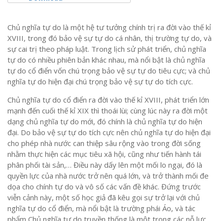
Chủ nghĩa tự do là một hệ tư tưởng chính trị ra đời vào thế kỉ
XVIII, trong đó bảo vệ sự tự do cá nhân, thị trường tự do, và
sự cai trị theo pháp luật. Trong lịch sử phát triển, chủ nghĩa
tự do có nhiều phiên bản khác nhau, mà nổi bật là chủ nghĩa
tự do cổ điển vốn chú trọng bảo vệ sự tự do tiêu cực; và chủ
nghĩa tự do hiện đại chú trọng bảo vệ sự tự do tích cực.
Chủ nghĩa tự do cổ điển ra đời vào thế kỉ XVIII, phát triển lớn
mạnh đến cuối thế kỉ XIX thì thoái lùi; cùng lúc này ra đời một
dạng chủ nghĩa tự do mới, đó chính là chủ nghĩa tự do hiện
đại. Do bảo vệ sự tự do tích cực nên chủ nghĩa tự do hiện đại
cho phép nhà nước can thiệp sâu rộng vào trong đời sống
nhằm thực hiện các mục tiêu xã hội, cũng như tiến hành tái
phân phối tài sản,… Điều này dấy lên một mối lo ngại, đó là
quyền lực của nhà nước trở nên quá lớn, và trở thành mối đe
dọa cho chính tự do và vô số các vấn đề khác. Đứng trước
viễn cảnh này, một số học giả đã kêu gọi sự trở lại với chủ
nghĩa tự do cổ điển, mà nổi bật là trường phái Áo, và tác
phẩm Chủ nghĩa tự do truyền thống là một trong các nỗ lực