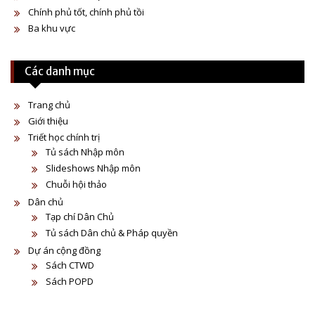
i
Chính phủ tốt, chính phủ tồi
o
Ba khu vực
n
Các danh mục
Trang chủ
Giới thiệu
Triết học chính trị
Tủ sách Nhập môn
Slideshows Nhập môn
Chuỗi hội thảo
Dân chủ
Tạp chí Dân Chủ
Tủ sách Dân chủ & Pháp quyền
Dự án cộng đồng
Sách CTWD
Sách POPD