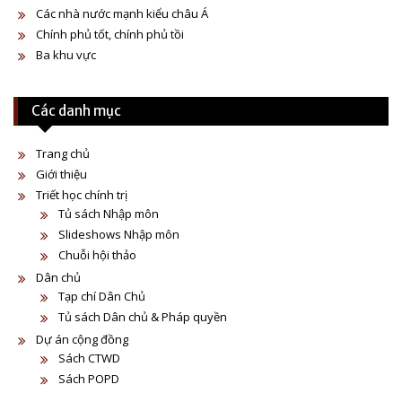
Các nhà nước mạnh kiểu châu Á
i
Chính phủ tốt, chính phủ tồi
o
Ba khu vực
n
Các danh mục
Trang chủ
Giới thiệu
Triết học chính trị
Tủ sách Nhập môn
Slideshows Nhập môn
Chuỗi hội thảo
Dân chủ
Tạp chí Dân Chủ
Tủ sách Dân chủ & Pháp quyền
Dự án cộng đồng
Sách CTWD
Sách POPD