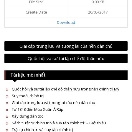
File Size
0.00 KB
Create Date
20/05/2017
Download
P
Giai cấp trung lưu và tương lai của nền dân chủ
o
Quốc hội và sự tái lập chế độ thân hữu
s
t
Tài liệu mới nhất
n
a
Quốc hội và sự tái lập chế độ thân hữu trong nền chính trị Mỹ
v
Suy thoái chính trị
Giai cấp trung lưu và tương lai của nền dân chủ
i
Từ 1848 đến Mùa Xuân Ả Rập
g
Xây dựng dân tộc
a
Sách “Trật tự chính trị và suy tàn chính trị” – Giới thiệu
Trật tự chính trị và suy tàn chính trị
t