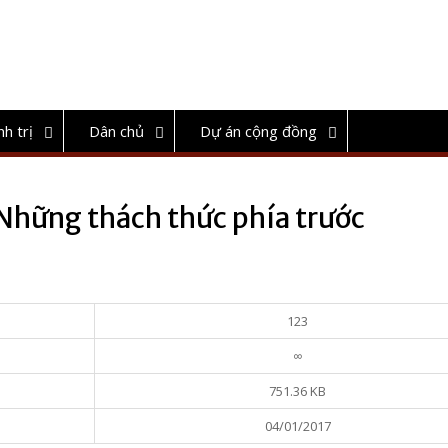
nh trị
Dân chủ
Dự án cộng đồng
Những thách thức phía trước
123
∞
751.36 KB
04/01/2017