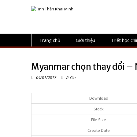
S
k
i
p
t
o
c
Trang chủ
Giới thiệu
Triết học chí
o
n
t
e
Myanmar chọn thay đổi – 
n
t
04/01/2017
Vi Yên
Download
Stock
File Size
Create Date