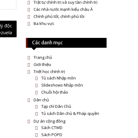
Trật tự chính trị và suy tàn chính trị
Các nhà nước mạnh kiểu châu Á
Chính phủ tốt, chính phủ tồi
Ba khu vực
lý độc
ezuela
Các danh mục
Trang chủ
Giới thiệu
Triết học chính trị
Tủ sách Nhập môn
Slideshows Nhập môn
Chuỗi hội thảo
Dân chủ
Tạp chí Dân Chủ
Tủ sách Dân chủ & Pháp quyền
Dự án cộng đồng
Sách CTWD
Sách POPD