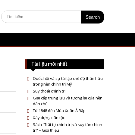
S
e
a
r
c
h
f
o
r
Tài liệu mới nhất
:
Quốc hội và sự tái lập chế độ thân hữu
trong nền chính trị Mỹ
Suy thoái chính trị
Giai cấp trung lưu và tương lai của nền
dân chủ
Từ 1848 đến Mùa Xuân Ả Rập
Xây dựng dân tộc
Sách “Trật tự chính trị và suy tàn chính
trị” – Giới thiệu