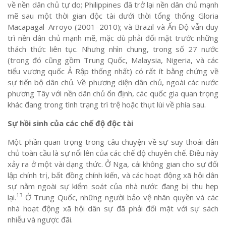
về nền dân chủ tự do; Philippines đã trở lại nền dân chủ mạnh
mẽ sau một thời gian độc tài dưới thời tổng thống Gloria
Macapagal–Arroyo (2001–2010); và Brazil và Ấn Độ vẫn duy
trì nền dân chủ mạnh mẽ, mặc dù phải đối mặt trước những
thách thức liên tục. Nhưng nhìn chung, trong số 27 nước
(trong đó cũng gồm Trung Quốc, Malaysia, Nigeria, và các
tiểu vương quốc Ả Rập thống nhất) có rất ít bằng chứng về
sự tiến bộ dân chủ. Về phương diện dân chủ, ngoài các nước
phương Tây với nền dân chủ ổn định, các quốc gia quan trọng
khác đang trong tình trạng trì trệ hoặc thụt lùi về phía sau.
Sự hồi sinh của các chế độ độc tài
Một phần quan trọng trong câu chuyện về sự suy thoái dân
chủ toàn cầu là sự nổi lên của các chế độ chuyên chế. Điều này
xảy ra ở một vài dạng thức. Ở Nga, cái không gian cho sự đối
lập chính trị, bất đồng chính kiến, và các hoạt động xã hội dân
sự nằm ngoài sự kiểm soát của nhà nước đang bị thu hẹp
13
lại.
Ở Trung Quốc, những người bảo vệ nhân quyền và các
nhà hoạt động xã hội dân sự đã phải đối mặt với sự sách
nhiễu và ngược đãi.