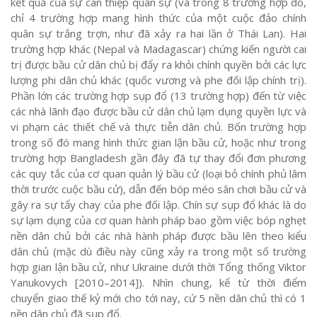
kết quả của sự can thiệp quân sự (và trong 8 trường hợp đó,
chỉ 4 trường hợp mang hình thức của một cuộc đảo chính
quân sự trắng trợn, như đã xảy ra hai lần ở Thái Lan). Hai
trường hợp khác (Nepal và Madagascar) chứng kiến người cai
trị được bầu cử dân chủ bị đẩy ra khỏi chính quyền bởi các lực
lượng phi dân chủ khác (quốc vương và phe đối lập chính trị).
Phần lớn các trường hợp sụp đổ (13 trường hợp) đến từ việc
các nhà lãnh đạo được bầu cử dân chủ lạm dụng quyền lực và
vi phạm các thiết chế và thực tiễn dân chủ. Bốn trường hợp
trong số đó mang hình thức gian lận bầu cử, hoặc như trong
trường hợp Bangladesh gần đây đã tự thay đổi đơn phương
các quy tắc của cơ quan quản lý bầu cử (loại bỏ chính phủ lâm
thời trước cuộc bầu cử), dẫn đến bóp méo sân chơi bầu cử và
gây ra sự tẩy chay của phe đối lập. Chín sự sụp đổ khác là do
sự lạm dụng của cơ quan hành pháp bao gồm việc bóp nghẹt
nền dân chủ bởi các nhà hành pháp được bầu lên theo kiểu
dân chủ (mặc dù điều này cũng xảy ra trong một số trường
hợp gian lận bầu cử, như Ukraine dưới thời Tổng thống Viktor
Yanukovych [2010–2014]). Nhìn chung, kể từ thời điểm
chuyển giao thế kỷ mới cho tới nay, cứ 5 nền dân chủ thì có 1
nền dân chủ đã sụp đổ.