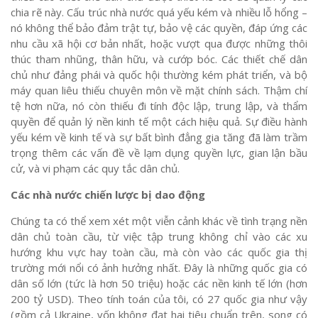
chia rẽ này. Cấu trúc nhà nước quá yếu kém và nhiều lỗ hổng –
nó không thể bảo đảm trật tự, bảo vệ các quyền, đáp ứng các
nhu cầu xã hội cơ bản nhất, hoặc vượt qua được những thôi
thúc tham nhũng, thân hữu, và cướp bóc. Các thiết chế dân
chủ như đảng phái và quốc hội thường kém phát triển, và bộ
máy quan liêu thiếu chuyên môn về mặt chính sách. Thậm chí
tệ hơn nữa, nó còn thiếu đi tính độc lập, trung lập, và thẩm
quyền để quản lý nền kinh tế một cách hiệu quả. Sự điều hành
yếu kém về kinh tế và sự bất bình đẳng gia tăng đã làm trầm
trọng thêm các vấn đề về lạm dụng quyền lực, gian lận bầu
cử, và vi phạm các quy tắc dân chủ.
Các nhà nước
chiến lược
bị dao động
Chúng ta có thể xem xét một viễn cảnh khác về tình trạng nền
dân chủ toàn cầu, từ việc tập trung không chỉ vào các xu
hướng khu vực hay toàn cầu, mà còn vào các quốc gia thị
trường mới nổi có ảnh hưởng nhất. Đây là những quốc gia có
dân số lớn (tức là hơn 50 triệu) hoặc các nền kinh tế lớn (hơn
200 tỷ USD). Theo tính toán của tôi, có 27 quốc gia như vậy
(gồm cả Ukraine, vốn không đạt hai tiêu chuẩn trên, song có