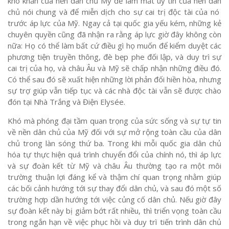
khó khăn của nền dân chủ Mỹ để làm mất uy tín của nền dân
chủ nói chung và để miễn dịch cho sự cai trị độc tài của nó
trước áp lực của Mỹ. Ngay cả tại quốc gia yếu kém, những kẻ
chuyên quyền cũng đã nhận ra rằng áp lực giờ đây không còn
nữa: Họ có thể làm bất cứ điều gì họ muốn để kiểm duyệt các
phương tiện truyền thông, đè bẹp phe đối lập, và duy trì sự
cai trị của họ, và châu Âu và Mỹ sẽ chấp nhận những điều đó.
Có thể sau đó sẽ xuất hiện những lời phản đối hiền hòa, nhưng
sự trợ giúp vẫn tiếp tục và các nhà độc tài vẫn sẽ được chào
đón tại Nhà Trắng và Điện Elysée.
Khó mà phóng đại tầm quan trọng của sức sống và sự tự tin
về nền dân chủ của Mỹ đối với sự mở rộng toàn cầu của dân
chủ trong làn sóng thứ ba. Trong khi mỗi quốc gia dân chủ
hóa tự thực hiện quá trình chuyển đổi của chính nó, thì áp lực
và sự đoàn kết từ Mỹ và châu Âu thường tạo ra một môi
trường thuận lợi đáng kể và thậm chí quan trọng nhằm giúp
các bối cảnh hướng tới sự thay đổi dân chủ, và sau đó một số
trường hợp dần hướng tới việc củng cố dân chủ. Nếu giờ đây
sự đoàn kết này bị giảm bớt rất nhiều, thì triển vọng toàn cầu
trong ngắn hạn về việc phục hồi và duy trì tiến trình dân chủ