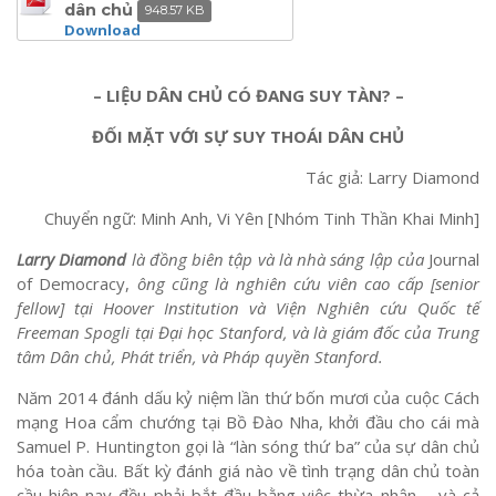
dân chủ
948.57 KB
Download
– LIỆU DÂN CHỦ CÓ ĐANG SUY TÀN? –
ĐỐI MẶT VỚI SỰ SUY THOÁI DÂN CHỦ
Tác giả: Larry Diamond
Chuyển ngữ: Minh Anh, Vi Yên [Nhóm Tinh Thần Khai Minh]
Larry Diamond
là đồng biên tập và là nhà sáng lập của
Journal
of Democracy,
ông cũng là nghiên cứu viên cao cấp [senior
fellow] tại
Hoover Institution
và Viện Nghiên cứu Quốc tế
Freeman Spogli
tại
Đại học
Stanford,
và là giám đốc
của
Trung
tâm Dân chủ, Phát triển, và Pháp quyền Stanford.
Năm 2014 đánh dấu kỷ niệm lần thứ bốn mươi của cuộc Cách
mạng Hoa cẩm chướng tại Bồ Đào Nha, khởi đầu cho cái mà
Samuel P. Huntington gọi là “làn sóng thứ ba” của sự dân chủ
hóa toàn cầu. Bất kỳ đánh giá nào về tình trạng dân chủ toàn
cầu hiện nay đều phải bắt đầu bằng việc thừa nhận – và cả