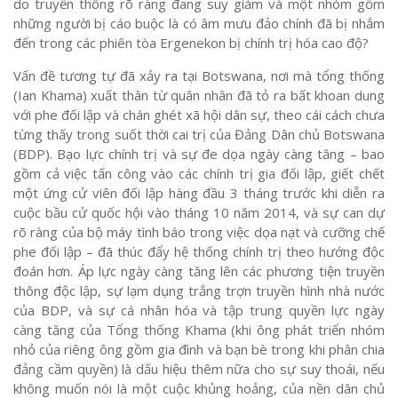
do truyền thông rõ ràng đang suy giảm và một nhóm gồm
những người bị cáo buộc là có âm mưu đảo chính đã bị nhắm
đến trong các phiên tòa Ergenekon bị chính trị hóa cao độ?
Vấn đề tương tự đã xảy ra tại Botswana, nơi mà tổng thống
(Ian Khama) xuất thân từ quân nhân đã tỏ ra bất khoan dung
với phe đối lập và chán ghét xã hội dân sự, theo cái cách chưa
từng thấy trong suốt thời cai trị của Đảng Dân chủ Botswana
(BDP). Bạo lực chính trị và sự đe dọa ngày càng tăng – bao
gồm cả việc tấn công vào các chính trị gia đối lập, giết chết
một ứng cử viên đối lập hàng đầu 3 tháng trước khi diễn ra
cuộc bầu cử quốc hội vào tháng 10 năm 2014, và sự can dự
rõ ràng của bộ máy tình báo trong việc dọa nạt và cưỡng chế
phe đối lập – đã thúc đẩy hệ thống chính trị theo hướng độc
đoán hơn. Áp lực ngày càng tăng lên các phương tiện truyền
thông độc lập, sự lạm dụng trắng trợn truyền hình nhà nước
của BDP, và sự cá nhân hóa và tập trung quyền lực ngày
càng tăng của Tổng thống Khama (khi ông phát triển nhóm
nhỏ của riêng ông gồm gia đình và bạn bè trong khi phân chia
đảng cầm quyền) là dấu hiệu thêm nữa cho sự suy thoái, nếu
không muốn nói là một cuộc khủng hoảng, của nền dân chủ