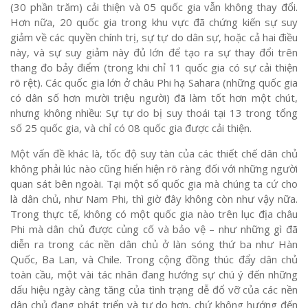
(30 phần trăm) cải thiện và 05 quốc gia vẫn không thay đổi.
Hơn nữa, 20 quốc gia trong khu vực đã chứng kiến sự suy
giảm về các quyền chính trị, sự tự do dân sự, hoặc cả hai điều
này, và sự suy giảm này đủ lớn để tạo ra sự thay đổi trên
thang đo bảy điểm (trong khi chỉ 11 quốc gia có sự cải thiện
rõ rệt). Các quốc gia lớn ở châu Phi hạ Sahara (những quốc gia
có dân số hơn mười triệu người) đã làm tốt hơn một chút,
nhưng không nhiều: Sự tự do bị suy thoái tại 13 trong tổng
số 25 quốc gia, và chỉ có 08 quốc gia được cải thiện.
Một vấn đề khác là, tốc độ suy tàn của các thiết chế dân chủ
không phải lúc nào cũng hiển hiện rõ ràng đối với những người
quan sát bên ngoài. Tại một số quốc gia mà chúng ta cứ cho
là dân chủ, như Nam Phi, thì giờ đây không còn như vậy nữa.
Trong thực tế, không có một quốc gia nào trên lục địa châu
Phi mà dân chủ được củng cố và bảo vệ – như những gì đã
diễn ra trong các nền dân chủ ở làn sóng thứ ba như Hàn
Quốc, Ba Lan, và Chile. Trong cộng đồng thúc đẩy dân chủ
toàn cầu, một vài tác nhân đang hướng sự chú ý đến những
dấu hiệu ngày càng tăng của tình trạng dễ đổ vỡ của các nền
dân chủ đang phát triển và tự do hơn, chứ không hướng đến