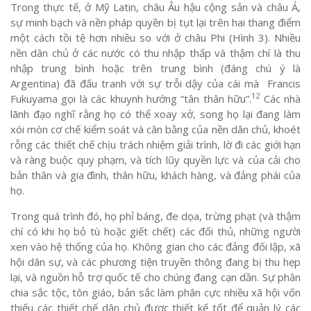
Trong thực tế, ở Mỹ Latin, châu Âu hậu cộng sản và châu Á,
sự minh bạch và nền pháp quyền bị tụt lại trên hai thang điểm
một cách tồi tệ hơn nhiều so với ở châu Phi (Hình 3). Nhiều
nền dân chủ ở các nước có thu nhập thấp và thậm chí là thu
nhập trung bình hoặc trên trung bình (đáng chú ý là
Argentina) đã đấu tranh với sự trỗi dậy của cái mà Francis
12
Fukuyama gọi là các khuynh hướng “tân thân hữu”.
Các nhà
lãnh đạo nghĩ rằng họ có thể xoay xở, song họ lại đang làm
xói mòn cơ chế kiểm soát và cân bằng của nền dân chủ, khoét
rỗng các thiết chế chịu trách nhiệm giải trình, lờ đi các giới hạn
và ràng buộc quy phạm, và tích lũy quyền lực và của cải cho
bản thân và gia đình, thân hữu, khách hàng, và đảng phái của
họ.
Trong quá trình đó, họ phỉ báng, đe dọa, trừng phạt (và thậm
chí có khi họ bỏ tù hoặc giết chết) các đối thủ, những người
xen vào hệ thống của họ. Không gian cho các đảng đối lập, xã
hội dân sự, và các phương tiện truyền thông đang bị thu hẹp
lại, và nguồn hỗ trợ quốc tế cho chúng đang cạn dần. Sự phân
chia sắc tộc, tôn giáo, bản sắc làm phân cực nhiều xã hội vốn
thiếu các thiết chế dân chủ được thiết kế tốt để quản lý các