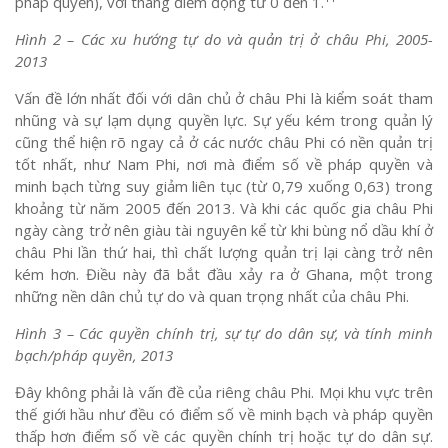
pháp quyền), với thang điểm động từ 0 đến 1.
Hình 2 – Các xu hướng tự do và quản trị ở châu Phi, 2005-
2013
Vấn đề lớn nhất đối với dân chủ ở châu Phi là kiểm soát tham
nhũng và sự lạm dụng quyền lực. Sự yếu kém trong quản lý
cũng thể hiện rõ ngay cả ở các nước châu Phi có nền quản trị
tốt nhất, như Nam Phi, nơi mà điểm số về pháp quyền và
minh bạch từng suy giảm liên tục (từ 0,79 xuống 0,63) trong
khoảng từ năm 2005 đến 2013. Và khi các quốc gia châu Phi
ngày càng trở nên giàu tài nguyên kể từ khi bùng nổ dầu khí ở
châu Phi lần thứ hai, thì chất lượng quản trị lại càng trở nên
kém hơn. Điều này đã bắt đầu xảy ra ở Ghana, một trong
những nền dân chủ tự do và quan trọng nhất của châu Phi.
Hình 3 – Các quyền chính trị, sự tự do dân sự, và tính minh
bạch/pháp quyền, 2013
Đây không phải là vấn đề của riêng châu Phi. Mọi khu vực trên
thế giới hầu như đều có điểm số về minh bạch và pháp quyền
thấp hơn điểm số về các quyền chính trị hoặc tự do dân sự.