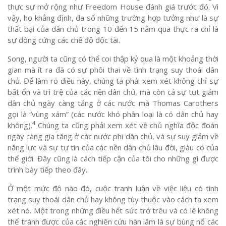
thực sự mở rộng như Freedom House đánh giá trước đó. Vì
vậy, họ khẳng định, đa số những trường hợp tưởng như là sự
thất bại của dân chủ trong 10 đến 15 năm qua thực ra chỉ là
sự đông cứng các chế độ độc tài.
Song, người ta cũng có thể coi thập kỷ qua là một khoảng thời
gian mà ít ra đã có sự phôi thai về tình trạng suy thoái dân
chủ. Để làm rõ điều này, chúng ta phải xem xét không chỉ sự
bất ổn và trì trệ của các nền dân chủ, mà còn cả sự tụt giảm
dân chủ ngày càng tăng ở các nước mà Thomas Carothers
gọi là “vùng xám” (các nước khó phân loại là có dân chủ hay
4
không).
Chúng ta cũng phải xem xét về chủ nghĩa độc đoán
ngày càng gia tăng ở các nước phi dân chủ, và sự suy giảm về
năng lực và sự tự tin của các nền dân chủ lâu đời, giàu có của
thế giới. Đây cũng là cách tiếp cận của tôi cho những gì được
trình bày tiếp theo đây.
Ở một mức độ nào đó, cuộc tranh luận về việc liệu có tình
trạng suy thoái dân chủ hay không tùy thuộc vào cách ta xem
xét nó. Một trong những điều hết sức trớ trêu và có lẽ không
thể tránh được của các nghiên cứu hàn lâm là sự bùng nổ các