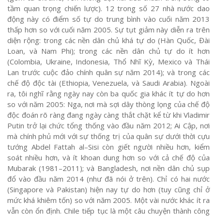
tầm quan trọng chiến lược). 12 trong số 27 nhà nước dao
động này có điểm số tự do trung bình vào cuối năm 2013
thấp hơn so với cuối năm 2005. Sự tụt giảm này diễn ra trên
diện rộng: trong các nền dân chủ khá tự do (Hàn Quốc, Đài
Loan, và Nam Phi); trong các nền dân chủ tự do ít hơn
(Colombia, Ukraine, Indonesia, Thổ Nhĩ Kỳ, Mexico và Thái
Lan trước cuộc đảo chính quân sự năm 2014); và trong các
chế độ độc tài (Ethiopia, Venezuela, và Saudi Arabia). Ngoài
ra, tôi nghĩ rằng ngày nay còn ba quốc gia khác ít tự do hơn
so với năm 2005: Nga, nơi mà sợi dây thòng lọng của chế độ
độc đoán rõ ràng đang ngày càng thắt chặt kể từ khi Vladimir
Putin trở lại chức tổng thống vào đầu năm 2012; Ai Cập, nơi
mà chính phủ mới với sự thống trị của quân sự dưới thời cựu
tướng Abdel Fattah al–Sisi còn giết người nhiều hơn, kiểm
soát nhiều hơn, và ít khoan dung hơn so với cả chế độ của
Mubarak (1981–2011); và Bangladesh, nơi nền dân chủ sụp
đổ vào đầu năm 2014 (như đã nói ở trên). Chỉ có hai nước
(Singapore và Pakistan) hiện nay tự do hơn (tuy cũng chỉ ở
mức khá khiêm tốn) so với năm 2005. Một vài nước khác ít ra
vẫn còn ổn định. Chile tiếp tục là một câu chuyện thành công