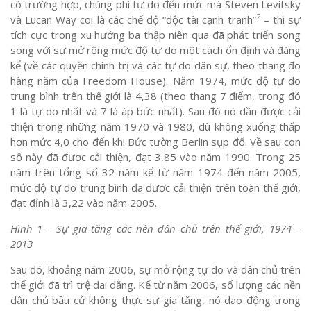
có trường hợp, chúng phi tự do đến mức mà Steven Levitsky
2
và Lucan Way coi là các chế độ “độc tài cạnh tranh”
– thì sự
tích cực trong xu hướng ba thập niên qua đã phát triển song
song với sự mở rộng mức độ tự do một cách ổn định và đáng
kể (về các quyền chính trị và các tự do dân sự, theo thang đo
hàng năm của Freedom House). Năm 1974, mức độ tự do
trung bình trên thế giới là 4,38 (theo thang 7 điểm, trong đó
1 là tự do nhất và 7 là áp bức nhất). Sau đó nó dần được cải
thiện trong những năm 1970 và 1980, dù không xuống thấp
hơn mức 4,0 cho đến khi Bức tường Berlin sụp đổ. Về sau con
số này đã được cải thiện, đạt 3,85 vào năm 1990. Trong 25
năm trên tổng số 32 năm kể từ năm 1974 đến năm 2005,
mức độ tự do trung bình đã được cải thiện trên toàn thế giới,
đạt đỉnh là 3,22 vào năm 2005.
Hình 1 – Sự gia tăng các nền dân chủ trên thế giới, 1974 –
2013
Sau đó, khoảng năm 2006, sự mở rộng tự do và dân chủ trên
thế giới đã trì trệ dai dẳng. Kể từ năm 2006, số lượng các nền
dân chủ bầu cử không thực sự gia tăng, nó dao động trong