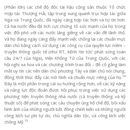
(Phần lớn) các chế độ độc tài hậu cộng sản thuộc Tổ chức
Hợp tác Thượng Hải, tập trung xung quanh trục hợp tác giữa
Nga và Trung Quốc, đã ngày càng hợp tác hơn và tự tin hơn.
Cả hai nước đều đã tích cực chứng tỏ sức mạnh của họ trong
việc đối phó với các nước láng giềng về các vấn đề lãnh thổ.
Và họ đang ngày càng đẩy mạnh việc chống lại các chuẩn mực
dân chủ bằng cách sử dụng các công cụ của quyền lực mềm –
truyền thông quốc tế (như RT, kênh ‘tin tức’ phát sóng toàn
cầu 24/7 của Nga), Viện Khổng Tử của Trung Quốc, với các
hội nghị xa hoa và các chương trình trao đổi – để cố gắng làm
mất uy tín các nền dân chủ phương Tây và dân chủ nói chung,
14
đồng thời thúc đẩy các mô hình và chuẩn mực riêng của họ.
Đây là một phần trong cái xu hướng rộng hơn, về các kỹ năng
và năng lực độc đoán được hồi phục trong việc sử dụng các
phương tiện truyền thông nhà nước (cả truyền thống và kỹ
thuật số) để phát sóng các câu chuyện ủng hộ chế độ, bôi xấu
hình ảnh của những người bất đồng chính kiến và những người
công kích sự phi tự do, chủ nghĩa dân tộc, và công kích việc
15
chống Mỹ.