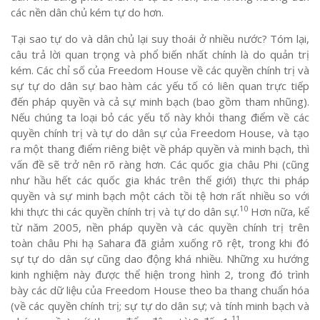
các nền dân chủ kém tự do hơn.
Tại sao tự do và dân chủ lại suy thoái ở nhiều nước? Tóm lại,
câu trả lời quan trọng và phổ biến nhất chính là do quản trị
kém. Các chỉ số của Freedom House về các quyền chính trị và
sự tự do dân sự bao hàm các yếu tố có liên quan trực tiếp
đến pháp quyền và cả sự minh bạch (bao gồm tham nhũng).
Nếu chúng ta loại bỏ các yếu tố này khỏi thang điểm về các
quyền chính trị và tự do dân sự của Freedom House, và tạo
ra một thang điểm riêng biệt về pháp quyền và minh bạch, thì
vấn đề sẽ trở nên rõ ràng hơn. Các quốc gia châu Phi (cũng
như hầu hết các quốc gia khác trên thế giới) thực thi pháp
quyền và sự minh bạch một cách tồi tệ hơn rất nhiều so với
10
khi thực thi các quyền chính trị và tự do dân sự.
Hơn nữa, kể
từ năm 2005, nền pháp quyền và các quyền chính trị trên
toàn châu Phi hạ Sahara đã giảm xuống rõ rệt, trong khi đó
sự tự do dân sự cũng dao động khá nhiều. Những xu hướng
kinh nghiệm này được thể hiện trong hình 2, trong đó trình
bày các dữ liệu của Freedom House theo ba thang chuẩn hóa
(về các quyền chính trị; sự tự do dân sự; và tính minh bạch và
11