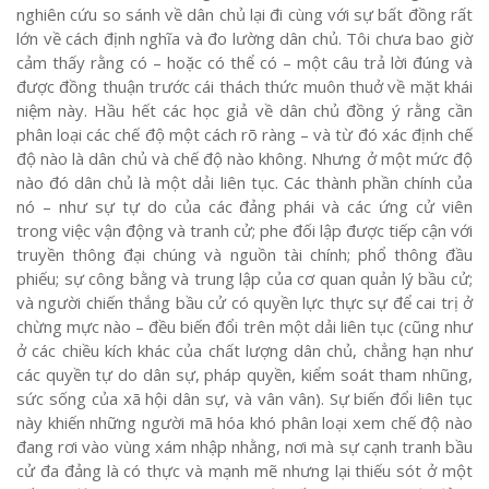
nghiên cứu so sánh về dân chủ lại đi cùng với sự bất đồng rất
lớn về cách định nghĩa và đo lường dân chủ. Tôi chưa bao giờ
cảm thấy rằng có – hoặc có thể có – một câu trả lời đúng và
được đồng thuận trước cái thách thức muôn thuở về mặt khái
niệm này. Hầu hết các học giả về dân chủ đồng ý rằng cần
phân loại các chế độ một cách rõ ràng – và từ đó xác định chế
độ nào là dân chủ và chế độ nào không. Nhưng ở một mức độ
nào đó dân chủ là một dải liên tục. Các thành phần chính của
nó – như sự tự do của các đảng phái và các ứng cử viên
trong việc vận động và tranh cử; phe đối lập được tiếp cận với
truyền thông đại chúng và nguồn tài chính; phổ thông đầu
phiếu; sự công bằng và trung lập của cơ quan quản lý bầu cử;
và người chiến thắng bầu cử có quyền lực thực sự để cai trị ở
chừng mực nào – đều biến đổi trên một dải liên tục (cũng như
ở các chiều kích khác của chất lượng dân chủ, chẳng hạn như
các quyền tự do dân sự, pháp quyền, kiểm soát tham nhũng,
sức sống của xã hội dân sự, và vân vân). Sự biến đổi liên tục
này khiến những người mã hóa khó phân loại xem chế độ nào
đang rơi vào vùng xám nhập nhằng, nơi mà sự cạnh tranh bầu
cử đa đảng là có thực và mạnh mẽ nhưng lại thiếu sót ở một