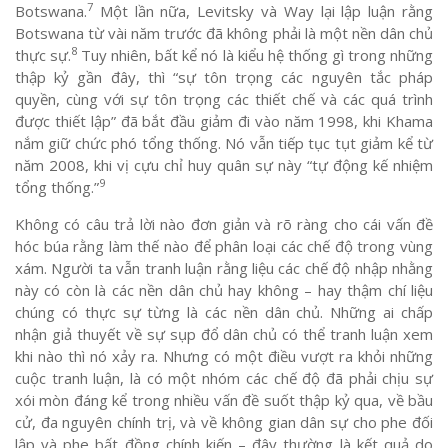
7
Botswana.
Một lần nữa, Levitsky và Way lại lập luận rằng
Botswana từ vài năm trước đã không phải là một nền dân chủ
8
thực sự.
Tuy nhiên, bất kể nó là kiểu hệ thống gì trong những
thập kỷ gần đây, thì “sự tôn trọng các nguyên tắc pháp
quyền, cùng với sự tôn trọng các thiết chế và các quá trình
được thiết lập” đã bắt đầu giảm đi vào năm 1998, khi Khama
nắm giữ chức phó tổng thống. Nó vẫn tiếp tục tụt giảm kể từ
năm 2008, khi vị cựu chỉ huy quân sự này “tự động kế nhiệm
9
tổng thống.”
Không có câu trả lời nào đơn giản và rõ ràng cho cái vấn đề
hóc búa rằng làm thế nào để phân loại các chế độ trong vùng
xám. Người ta vẫn tranh luận rằng liệu các chế độ nhập nhằng
này có còn là các nền dân chủ hay không – hay thậm chí liệu
chúng có thực sự từng là các nền dân chủ. Những ai chấp
nhận giả thuyết về sự sụp đổ dân chủ có thể tranh luận xem
khi nào thì nó xảy ra. Nhưng có một điều vượt ra khỏi những
cuộc tranh luận, là có một nhóm các chế độ đã phải chịu sự
xói mòn đáng kể trong nhiều vấn đề suốt thập kỷ qua, về bầu
cử, đa nguyên chính trị, và về không gian dân sự cho phe đối
lập và phe bất đồng chính kiến – đây thường là kết quả do