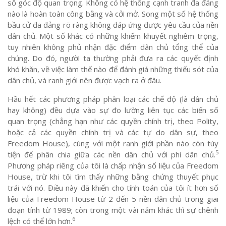
số góc độ quan trọng. Không có hệ thống cạnh tranh đa đảng
nào là hoàn toàn công bằng và cởi mở. Song một số hệ thống
bầu cử đa đảng rõ ràng không đáp ứng được yêu cầu của nền
dân chủ. Một số khác có những khiếm khuyết nghiêm trọng,
tuy nhiên không phủ nhận đặc điểm dân chủ tổng thể của
chúng. Do đó, người ta thường phải đưa ra các quyết định
khó khăn, về việc làm thế nào để đánh giá những thiếu sót của
dân chủ, và ranh giới nên được vạch ra ở đâu.
Hầu hết các phương pháp phân loại các chế độ (là dân chủ
hay không) đều dựa vào sự đo lường liên tục các biến số
quan trọng (chẳng hạn như các quyền chính trị, theo Polity,
hoặc cả các quyền chính trị và các tự do dân sự, theo
Freedom House), cùng với một ranh giới phần nào còn tùy
5
tiện để phân chia giữa các nền dân chủ với phi dân chủ.
Phương pháp riêng của tôi là chấp nhận số liệu của Freedom
House, trừ khi tôi tìm thấy những bằng chứng thuyết phục
trái với nó. Điều này đã khiến cho tính toán của tôi ít hơn số
liệu của Freedom House từ 2 đến 5 nền dân chủ trong giai
đoạn tính từ 1989; còn trong một vài năm khác thì sự chênh
6
lệch có thể lớn hơn.