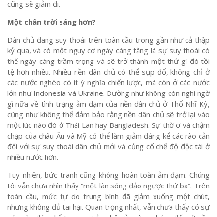
cũng sẽ giảm đi.
Một chân trời sáng hơn?
Dân chủ đang suy thoái trên toàn cầu trong gần như cả thập
kỷ qua, và có một nguy cơ ngày càng tăng là sự suy thoái có
thể ngày càng trầm trọng và sẽ trở thành một thứ gì đó tồi
tệ hơn nhiều. Nhiều nền dân chủ có thể sụp đổ, không chỉ ở
các nước nghèo có ít ý nghĩa chiến lược, mà còn ở các nước
lớn như Indonesia và Ukraine. Dường như không còn nghi ngờ
gì nữa về tình trạng ảm đạm của nền dân chủ ở Thổ Nhĩ Kỳ,
cũng như không thể đảm bảo rằng nền dân chủ sẽ trở lại vào
một lúc nào đó ở Thái Lan hay Bangladesh. Sự thờ ơ và chậm
chạp của châu Âu và Mỹ có thể làm giảm đáng kể các rào cản
đối với sự suy thoái dân chủ mới và củng cố chế độ độc tài ở
nhiều nước hơn.
Tuy nhiên, bức tranh cũng không hoàn toàn ảm đạm. Chúng
tôi vẫn chưa nhìn thấy “một làn sóng đảo ngược thứ ba”. Trên
toàn cầu, mức tự do trung bình đã giảm xuống một chút,
nhưng không đủ tai hại. Quan trọng nhất, vẫn chưa thấy có sự