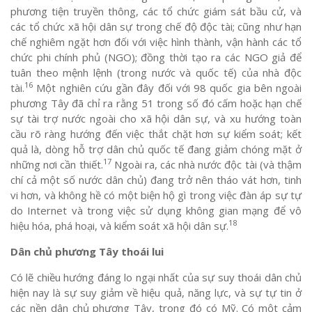
phương tiện truyền thông, các tổ chức giám sát bầu cử, và
các tổ chức xã hội dân sự trong chế độ độc tài; cũng như hạn
chế nghiêm ngặt hơn đối với việc hình thành, vận hành các tổ
chức phi chính phủ (NGO); đồng thời tạo ra các NGO giả để
tuân theo mệnh lệnh (trong nước và quốc tế) của nhà độc
16
tài.
Một nghiên cứu gần đây đối với 98 quốc gia bên ngoài
phương Tây đã chỉ ra rằng 51 trong số đó cấm hoặc hạn chế
sự tài trợ nước ngoài cho xã hội dân sự, và xu hướng toàn
cầu rõ ràng hướng đến việc thắt chặt hơn sự kiểm soát; kết
quả là, dòng hỗ trợ dân chủ quốc tế đang giảm chóng mặt ở
17
những nơi cần thiết.
Ngoài ra, các nhà nước độc tài (và thậm
chí cả một số nước dân chủ) đang trở nên tháo vát hơn, tinh
vi hơn, và không hề có một biện hộ gì trong việc đàn áp sự tự
do Internet và trong việc sử dụng không gian mạng để vô
18
hiệu hóa, phá hoại, và kiểm soát xã hội dân sự.
Dân chủ phương Tây thoái lui
Có lẽ chiều hướng đáng lo ngại nhất của sự suy thoái dân chủ
hiện nay là sự suy giảm về hiệu quả, năng lực, và sự tự tin ở
các nền dân chủ phương Tây, trong đó có Mỹ. Có một cảm