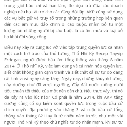
trong giới báo chí và hàn lâm, đe dọa trả đũa các doanh
nghiệp nếu họ tài trợ cho các đảng đối lập. AKP cũng sử dụng
các vụ bắt giữ và truy tố trong những trường hợp liên quan
đến các âm mưu đảo chính bị cáo buộc, nhằm bỏ tù một
lượng lớn những người bị cáo buộc là có âm mưu và loại bỏ
họ khỏi đời sống công.
Điều này xảy ra cùng lúc với việc tập trung quyền lực cá nhân
một cách trơ tráo của thủ tướng Thổ Nhĩ Kỳ Recep Tayyip
Erdogan, người được bầu làm tổng thống vào tháng 8 năm
2014. Ở Thổ Nhĩ Kỳ, việc lạm dụng và cá nhân hóa quyền lực,
siết chặt không gian cạnh tranh và siết chặt cả sự tự do đang
rất tinh vi và ngày càng tăng. Ngày nay, những khuynh hướng
này dường như đã vượt ngưỡng, đẩy đất nước xuống dưới
tiêu chuẩn tối thiểu của một nền dân chủ. Nếu thực vậy, thì nó
đã xảy ra vào lúc nào? Có phải là năm 2014, khi AKP tăng
cường củng cố sự kiểm soát quyền lực trong cuộc bầu cử
chính quyền địa phương vào tháng 3 và cuộc bầu cử tổng
thống vào tháng 8? Hay là từ nhiều năm trước, như một vài
người Thổ Nhĩ Kỳ theo chủ nghĩa tự do nhấn mạnh, khi sự tự