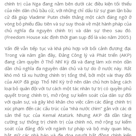
chính trị của Nga đang nằm bên dưới các điều kiện tối thiểu
của nền dân chủ bầu cử, với những chỉ dấu từ sự gian lận bầu
cử đã giúp Vladimir Putin chiến thắng một cách đáng ngờ ở
vòng bỏ phiếu đầu tiên và sự suy thoái về mặt hành pháp của
chủ nghĩa đa nguyên chính trị và dân sự theo sau đó.
(Freedom House xác định thời gian sụp đổ là vào năm 2005.)
Vấn đề vẫn tiếp tục và khá phù hợp với bối cảnh đương đại.
Trong vài năm gần đây, Đảng Công lý và Phát triển (AKP)
đang cầm quyền ở Thổ Nhĩ Kỳ đã và đang làm xói mòn dần
dần chủ nghĩa đa nguyên dân chủ và tự do ở nước này. Rất
khó mô tả xu hướng chính trị tổng thể, bởi một vài thay đổi
của AKP đã giúp Thổ Nhĩ Kỳ trở nên dân chủ hơn bằng cách
loại bỏ quân đội với tư cách một tác nhân tự trị có quyền phủ
quyết trong chính trị, mở rộng sự kiểm soát của dân sự đối
với quân sự, và gây khó khăn cho việc cấm các đảng chính trị
xúc phạm đến các cấu trúc của “nhà nước chìm” gắn với các di
sản thế tục của Kemal Atatürk. Nhưng AKP đã dần tăng
cường sự thống trị chính trị của chính nó, mở rộng sự kiểm
soát của đảng đối với ngành tư pháp và bộ máy quan liêu,
bắt giữ các nhà báo và đe dọa người bất đồng chính kiến