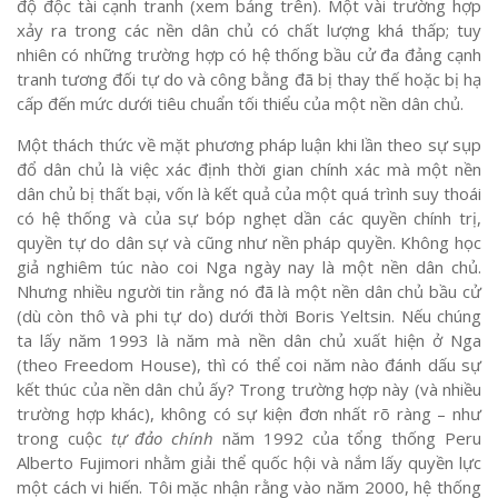
độ độc tài cạnh tranh (xem bảng trên). Một vài trường hợp
xảy ra trong các nền dân chủ có chất lượng khá thấp; tuy
nhiên có những trường hợp có hệ thống bầu cử đa đảng cạnh
tranh tương đối tự do và công bằng đã bị thay thế hoặc bị hạ
cấp đến mức dưới tiêu chuẩn tối thiểu của một nền dân chủ.
Một thách thức về mặt phương pháp luận khi lần theo sự sụp
đổ dân chủ là việc xác định thời gian chính xác mà một nền
dân chủ bị thất bại, vốn là kết quả của một quá trình suy thoái
có hệ thống và của sự bóp nghẹt dần các quyền chính trị,
quyền tự do dân sự và cũng như nền pháp quyền. Không học
giả nghiêm túc nào coi Nga ngày nay là một nền dân chủ.
Nhưng nhiều người tin rằng nó đã là một nền dân chủ bầu cử
(dù còn thô và phi tự do) dưới thời Boris Yeltsin. Nếu chúng
ta lấy năm 1993 là năm mà nền dân chủ xuất hiện ở Nga
(theo Freedom House), thì có thể coi năm nào đánh dấu sự
kết thúc của nền dân chủ ấy? Trong trường hợp này (và nhiều
trường hợp khác), không có sự kiện đơn nhất rõ ràng – như
trong cuộc
tự đảo chính
năm 1992 của tổng thống Peru
Alberto Fujimori nhằm giải thể quốc hội và nắm lấy quyền lực
một cách vi hiến. Tôi mặc nhận rằng vào năm 2000, hệ thống