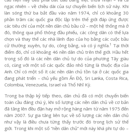
ngạc nhiên – về chiều dài của sự chuyển biến lịch sử này. Khi
làn sóng thứ ba bắt đầu vào năm 1974, chỉ có khoảng 30
phần trăm các quốc gia độc lập trên thế giới đáp ứng được
các tiêu chí của một nền dân chủ bầu cử – một hệ thống mà ở
đó, thông qua phổ thông đầu phiếu, các công dân có thể lựa
chọn và thay thế các nhà lãnh đạo của họ bằng các cuộc bầu
1
cử thường xuyên, tự do, công bằng, và có ý nghĩa.
Tại thời
điểm đó, chỉ có khoảng 46 nền dân chủ trên thế giới. Hầu hết
trong số đó là các nền dân chủ tự do của phương Tây giàu
có, cùng với một số các quốc đảo nhỏ từng là thuộc địa của
Anh. Chỉ có một số ít các nền dân chủ tồn tại ở các quốc gia
đang phát triển – chủ yếu gồm Ấn Độ, Sri Lanka, Costa Rica,
Colombia, Venezuela, Israel và Thổ Nhĩ Kỳ.
Trong ba thập kỷ tiếp theo, dân chủ đã có một chuyển biến
toàn cầu đáng chú ý, khi số lượng các nền dân chủ về cơ bản
đã tăng lên đều đặn hay mở rộng hàng năm từ năm 1975 đến
năm 2007. Sự gia tăng liên tục về số lượng các nền dân chủ
như vậy là điều chưa từng thấy trước đó trong lịch sử thế
giới. Trong khi một số “nền dân chủ” mới này khá phi tự do –