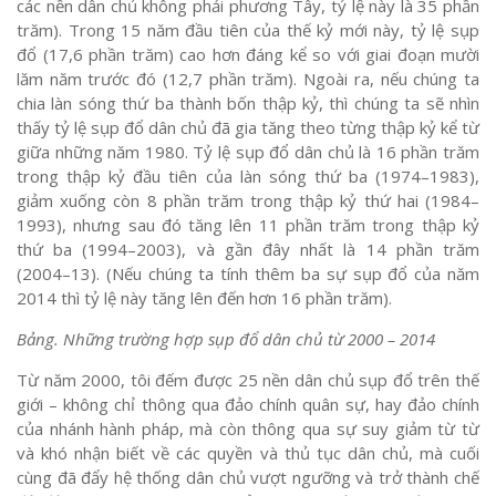
các nền dân chủ không phải phương Tây, tỷ lệ này là 35 phần
trăm). Trong 15 năm đầu tiên của thế kỷ mới này, tỷ lệ sụp
đổ (17,6 phần trăm) cao hơn đáng kể so với giai đoạn mười
lăm năm trước đó (12,7 phần trăm). Ngoài ra, nếu chúng ta
chia làn sóng thứ ba thành bốn thập kỷ, thì chúng ta sẽ nhìn
thấy tỷ lệ sụp đổ dân chủ đã gia tăng theo từng thập kỷ kể từ
giữa những năm 1980. Tỷ lệ sụp đổ dân chủ là 16 phần trăm
trong thập kỷ đầu tiên của làn sóng thứ ba (1974–1983),
giảm xuống còn 8 phần trăm trong thập kỷ thứ hai (1984–
1993), nhưng sau đó tăng lên 11 phần trăm trong thập kỷ
thứ ba (1994–2003), và gần đây nhất là 14 phần trăm
(2004–13). (Nếu chúng ta tính thêm ba sự sụp đổ của năm
2014 thì tỷ lệ này tăng lên đến hơn 16 phần trăm).
Bảng. Những trường hợp sụp đổ dân chủ từ 2000 – 2014
Từ năm 2000, tôi đếm được 25 nền dân chủ sụp đổ trên thế
giới – không chỉ thông qua đảo chính quân sự, hay đảo chính
của nhánh hành pháp, mà còn thông qua sự suy giảm từ từ
và khó nhận biết về các quyền và thủ tục dân chủ, mà cuối
cùng đã đẩy hệ thống dân chủ vượt ngưỡng và trở thành chế