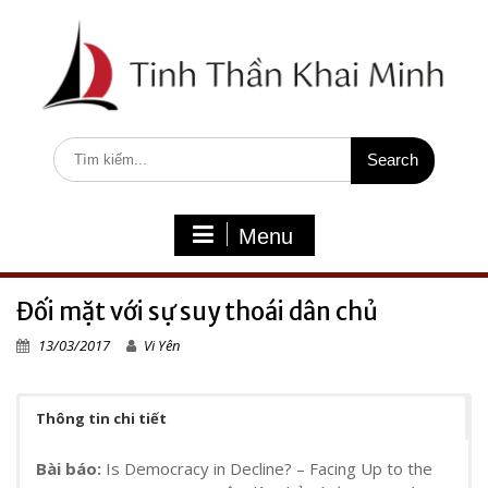
S
k
i
p
t
o
c
S
o
e
n
a
t
r
e
c
Menu
n
h
t
f
o
Đối mặt với sự suy thoái dân chủ
r
:
13/03/2017
Vi Yên
Thông tin chi tiết
Bài báo:
Is Democracy in Decline? – Facing Up to the