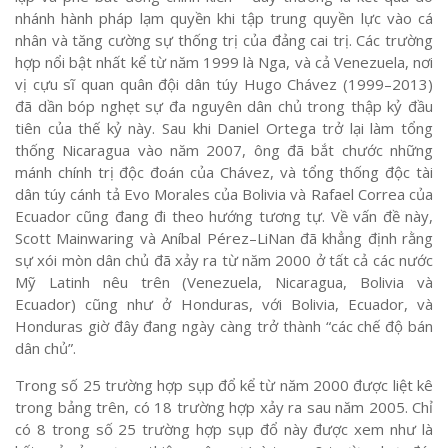
nhánh hành pháp lạm quyền khi tập trung quyền lực vào cá
nhân và tăng cường sự thống trị của đảng cai trị. Các trường
hợp nổi bật nhất kể từ năm 1999 là Nga, và cả Venezuela, nơi
vị cựu sĩ quan quân đội dân túy Hugo Chávez (1999–2013)
đã dần bóp nghẹt sự đa nguyên dân chủ trong thập kỷ đầu
tiên của thế kỷ này. Sau khi Daniel Ortega trở lại làm tổng
thống Nicaragua vào năm 2007, ông đã bắt chước những
mánh chính trị độc đoán của Chávez, và tổng thống độc tài
dân túy cánh tả Evo Morales của Bolivia và Rafael Correa của
Ecuador cũng đang đi theo hướng tương tự. Về vấn đề này,
Scott Mainwaring và Aníbal Pérez–LiNan đã khẳng định rằng
sự xói mòn dân chủ đã xảy ra từ năm 2000 ở tất cả các nước
Mỹ Latinh nêu trên (Venezuela, Nicaragua, Bolivia và
Ecuador) cũng như ở Honduras, với Bolivia, Ecuador, và
Honduras giờ đây đang ngày càng trở thành “các chế độ bán
dân chủ”.
Trong số 25 trường hợp sụp đổ kể từ năm 2000 được liệt kê
trong bảng trên, có 18 trường hợp xảy ra sau năm 2005. Chỉ
có 8 trong số 25 trường hợp sụp đổ này được xem như là