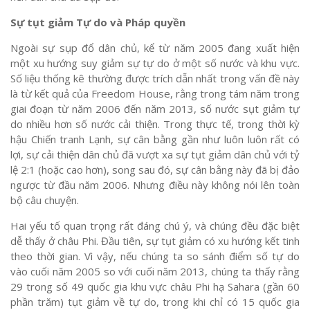
Sự
t
ụt giảm Tự do và Pháp quyền
Ngoài sự sụp đổ dân chủ, kể từ năm 2005 đang xuất hiện
một xu hướng suy giảm sự tự do ở một số nước và khu vực.
Số liệu thống kê thường được trích dẫn nhất trong vấn đề này
là từ kết quả của Freedom House, rằng trong tám năm trong
giai đoạn từ năm 2006 đến năm 2013, số nước sụt giảm tự
do nhiều hơn số nước cải thiện. Trong thực tế, trong thời kỳ
hậu Chiến tranh Lạnh, sự cân bằng gần như luôn luôn rất có
lợi, sự cải thiện dân chủ đã vượt xa sự tụt giảm dân chủ với tỷ
lệ 2:1 (hoặc cao hơn), song sau đó, sự cân bằng này đã bị đảo
ngược từ đầu năm 2006. Nhưng điều này không nói lên toàn
bộ câu chuyện.
Hai yếu tố quan trọng rất đáng chú ý, và chúng đều đặc biệt
dễ thấy ở châu Phi. Đầu tiên, sự tụt giảm có xu hướng kết tinh
theo thời gian. Vì vậy, nếu chúng ta so sánh điểm số tự do
vào cuối năm 2005 so với cuối năm 2013, chúng ta thấy rằng
29 trong số 49 quốc gia khu vực châu Phi hạ Sahara (gần 60
phần trăm) tụt giảm về tự do, trong khi chỉ có 15 quốc gia