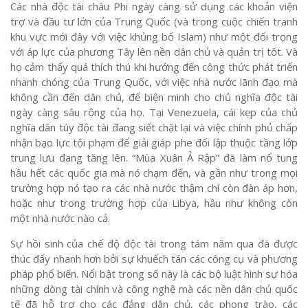
Các nhà độc tài châu Phi ngày càng sử dụng các khoản viện
trợ và đầu tư lớn của Trung Quốc (và trong cuộc chiến tranh
khu vực mới đây với việc khủng bố Islam) như một đối trọng
với áp lực của phương Tây lên nền dân chủ và quản trị tốt. Và
họ cảm thấy quá thích thú khi hướng đến công thức phát triển
nhanh chóng của Trung Quốc, với việc nhà nước lãnh đạo mà
không cần đến dân chủ, để biện minh cho chủ nghĩa độc tài
ngày càng sâu rộng của họ. Tại Venezuela, cái kẹp của chủ
nghĩa dân túy độc tài đang siết chặt lại và việc chính phủ chấp
nhận bạo lực tội phạm để giải giáp phe đối lập thuộc tầng lớp
trung lưu đang tăng lên. “Mùa Xuân Ả Rập” đã làm nổ tung
hầu hết các quốc gia mà nó chạm đến, và gần như trong mọi
trường hợp nó tạo ra các nhà nước thậm chí còn đàn áp hơn,
hoặc như trong trường hợp của Libya, hầu như không còn
một nhà nước nào cả.
Sự hồi sinh của chế độ độc tài trong tám năm qua đã được
thúc đẩy nhanh hơn bởi sự khuếch tán các công cụ và phương
pháp phổ biến. Nổi bật trong số này là các bộ luật hình sự hóa
những dòng tài chính và công nghệ mà các nền dân chủ quốc
tế đã hỗ trợ cho các đảng dân chủ, các phong trào, các