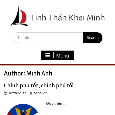
S
k
i
p
t
o
c
S
o
e
n
a
t
r
e
c
Menu
n
h
t
f
o
Author:
Minh Anh
r
:
Chính phủ tốt, chính phủ tồi
09/04/2017
Minh Anh
Đọc thêm…