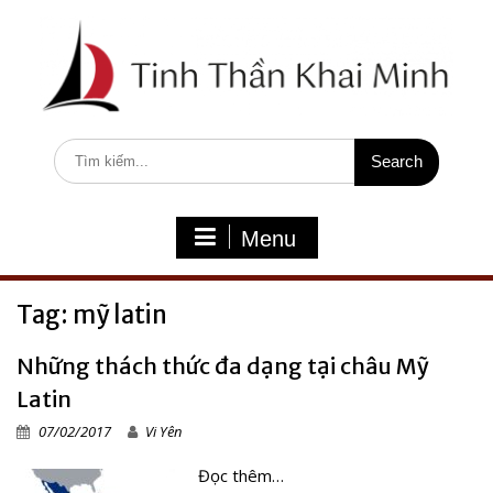
S
k
i
p
t
o
c
S
o
e
n
a
t
r
e
c
Menu
n
h
t
f
o
Tag: mỹ latin
r
:
Những thách thức đa dạng tại châu Mỹ
Latin
07/02/2017
Vi Yên
Đọc thêm…