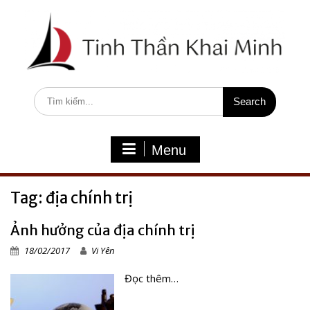
S
k
i
p
t
o
c
S
o
e
n
a
t
r
e
c
Menu
n
h
t
f
o
Tag: địa chính trị
r
:
Ảnh hưởng của địa chính trị
18/02/2017
Vi Yên
Đọc thêm…